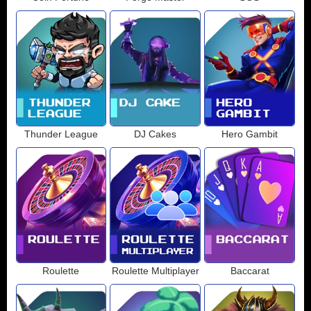
Thunder League
DJ Cakes
Hero Gambit
Roulette
Roulette Multiplayer
Baccarat