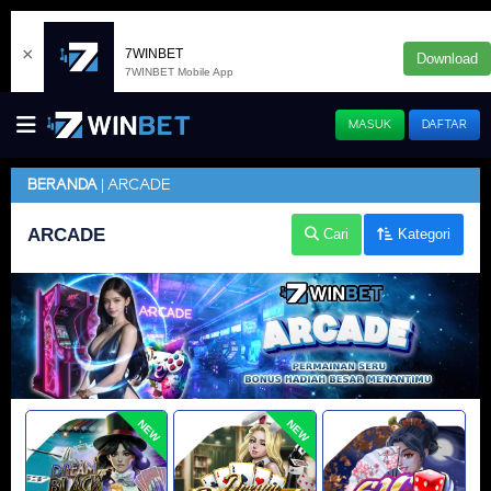
×
7WINBET
Download
7WINBET Mobile App
MASUK
DAFTAR
ARCADE
BERANDA
ARCADE
Cari
Kategori
NEW
NEW