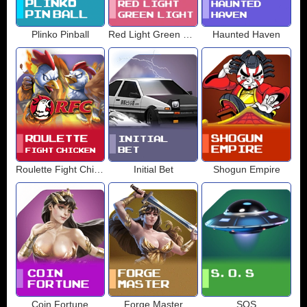
Plinko Pinball
Red Light Green Light
Haunted Haven
Roulette Fight Chicken
Initial Bet
Shogun Empire
Coin Fortune
Forge Master
SOS