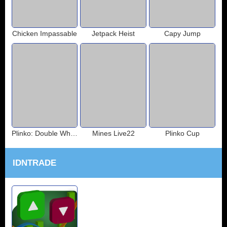
Chicken Impassable
Jetpack Heist
Capy Jump
Plinko: Double Wheel Live22
Mines Live22
Plinko Cup
IDNTRADE