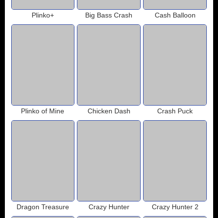
Plinko+
Big Bass Crash
Cash Balloon
Plinko of Mine
Chicken Dash
Crash Puck
Dragon Treasure
Crazy Hunter
Crazy Hunter 2