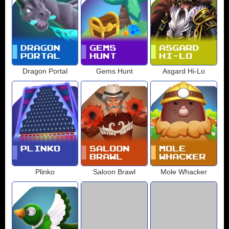
Dragon Portal
Gems Hunt
Asgard Hi-Lo
Plinko
Saloon Brawl
Mole Whacker